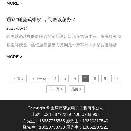
鲜艳，细节表现明显，让线下
MORE >
遇到“碰瓷式维权”，到底该怎办？
2023-06-14
随着越来越多的影院式足浴店酒店出现在大街小巷。影视版权侵
权案件频发，赔偿金额更是几万到几十万不等！大部分足浴店
（酒店）收到法院传票之后仍然一头雾水，凭什么起诉我侵权
MORE >
呢？完全没意识到自己的做法已经
首页
上一页
4
5
6
7
8
9
10
下一页
尾页
Copyright © 重庆市梦展电子工程有限公司
电话：023-68792229 400-0238-992
白先生：13637775585 廖先生：13320217540
魏先生：13629798720 周先生：13052297221