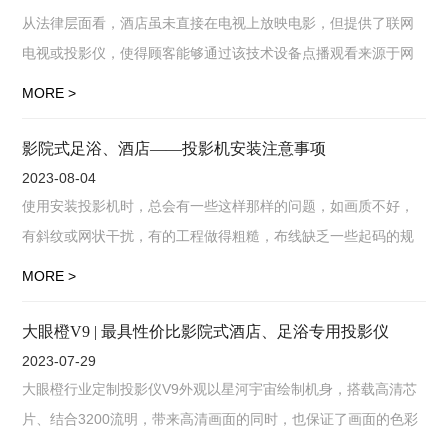
从法律层面看，酒店虽未直接在电视上放映电影，但提供了联网
电视或投影仪，使得顾客能够通过该技术设备点播观看来源于网
络的电影等视听作品。只要顾客点播了电影作品，酒店就侵犯了
MORE >
放映权，而顾客的点播行
影院式足浴、酒店——投影机安装注意事项
2023-08-04
使用安装投影机时，总会有一些这样那样的问题，如画质不好，
有斜纹或网状干扰，有的工程做得粗糙，布线缺乏一些起码的规
范常识，除影响投影效果外，还会有安全的隐患， 投影机一般采
MORE >
用倒置吊装，在机器的
大眼橙V9 | 最具性价比影院式酒店、足浴专用投影仪
2023-07-29
大眼橙行业定制投影仪V9外观以星河宇宙绘制机身，搭载高清芯
片、结合3200流明，带来高清画面的同时，也保证了画面的色彩