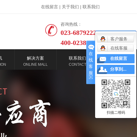
在线留言
|
关于我们
|
联系我们
咨询热线：
023-68792229
客户服务
400-0238-992
在线客服
在
讯
解决方案
联系我们
在线留言
线
ION
ONLINE MALL
CONTACT
客
分享到...
服
态
影图腾二代系统
售后服务
讯
影图腾5.0云系统
在线留言
题
足浴酒店商用投影仪
联系我们
酒店智能客控
扫描二维码