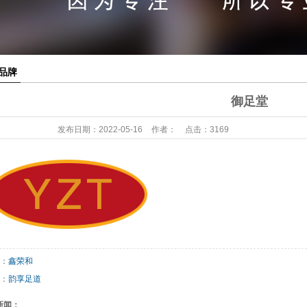
品牌
御足堂
发布日期：
2022-05-16
作者：
点击：
3169
：
鑫荣和
：
韵享足道
新闻：